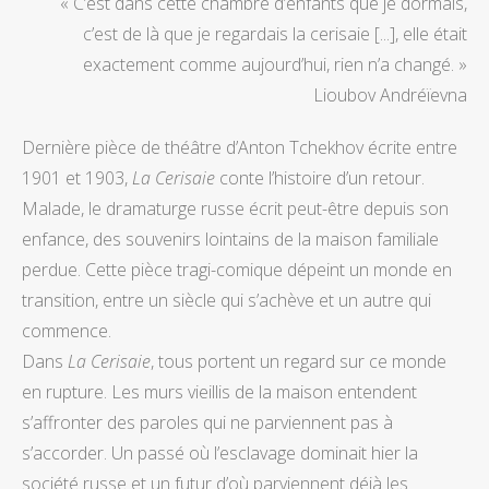
« C’est dans cette chambre d’enfants que je dormais,
c’est de là que je regardais la cerisaie [...], elle était
exactement comme aujourd’hui, rien n’a changé. »
Lioubov Andréïevna
Dernière pièce de théâtre d’Anton Tchekhov écrite entre
1901 et 1903,
La Cerisaie
conte l’histoire d’un retour.
Malade, le dramaturge russe écrit peut-être depuis son
enfance, des souvenirs lointains de la maison familiale
perdue. Cette pièce tragi-comique dépeint un monde en
transition, entre un siècle qui s’achève et un autre qui
commence.
Dans
La Cerisaie
, tous portent un regard sur ce monde
en rupture. Les murs vieillis de la maison entendent
s’affronter des paroles qui ne parviennent pas à
s’accorder. Un passé où l’esclavage dominait hier la
société russe et un futur d’où parviennent déjà les