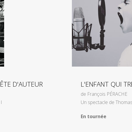
ÊTE D'AUTEUR
L'ENFANT QUI T
de François PÉRACHE
I
Un spectacle de Thoma
En tournée