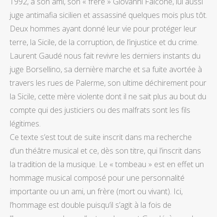
1992, à son ami, son « frère » Giovanni Falcone, lui aussi
juge antimafia sicilien et assassiné quelques mois plus tôt.
Deux hommes ayant donné leur vie pour protéger leur
terre, la Sicile, de la corruption, de l’injustice et du crime.
Laurent Gaudé nous fait revivre les derniers instants du
juge Borsellino, sa dernière marche et sa fuite avortée à
travers les rues de Palerme, son ultime déchirement pour
la Sicile, cette mère violente dont il ne sait plus au bout du
compte qui des justiciers ou des malfrats sont les fils
légitimes.
Ce texte s’est tout de suite inscrit dans ma recherche
d’un théâtre musical et ce, dès son titre, qui l’inscrit dans
la tradition de la musique. Le « tombeau » est en effet un
hommage musical composé pour une personnalité
importante ou un ami, un frère (mort ou vivant). Ici,
l’hommage est double puisqu’il s’agit à la fois de